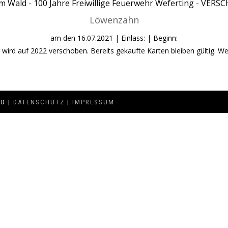
rm Wald -
100 Jahre Freiwillige Feuerwehr Weferting - VER
Löwenzahn
am den
16.07.2021
| Einlass: | Beginn:
 wird auf 2022 verschoben. Bereits gekaufte Karten bleiben gültig. Wei
ED |
DATENSCHUTZ
|
IMPRESSUM