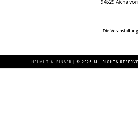
94529
Aicha vo
Die Veranstaltung
HELMUT A. BINSER
| © 2026 ALL RIGHTS RESERV