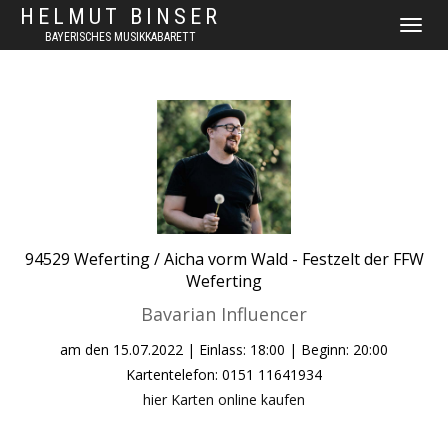
HELMUT BINSER
NAVIGAT
BAYERISCHES MUSIKKABARETT
UMSCHA
94529
Weferting / Aicha vorm Wald -
Festzelt der FFW
Weferting
Bavarian Influencer
am den
15.07.2022
| Einlass: 18:00 | Beginn: 20:00
Kartentelefon: 0151 11641934
hier Karten online kaufen